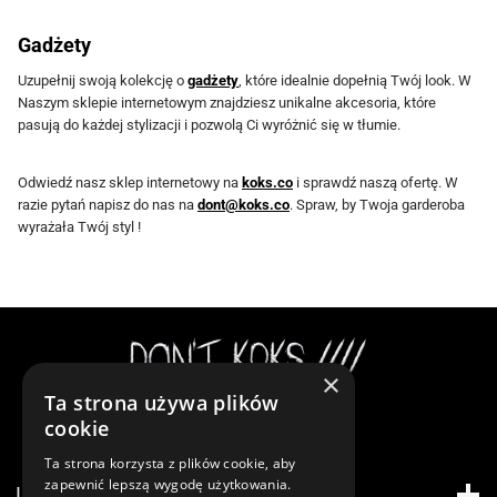
o
o
n
n
Gadżety
i
i
Uzupełnij swoją kolekcję o
gadżety
, które idealnie dopełnią Twój look. W
e
e
Naszym sklepie internetowym znajdziesz unikalne akcesoria, które
pasują do każdej stylizacji i pozwolą Ci wyróżnić się w tłumie.
p
p
r
r
Odwiedź nasz sklep internetowy na
koks.co
i sprawdź naszą ofertę. W
o
o
razie pytań napisz do nas na
dont@koks.co
. Spraw, by Twoja garderoba
d
d
wyrażała Twój styl !
u
u
k
k
t
t
u
u
×
Ta strona używa plików
Instagram
cookie
Ta strona korzysta z plików cookie, aby
zapewnić lepszą wygodę użytkowania.
INFORMACJE