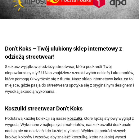
c
c
l
l
9
0
.
.
9
z
j
j
e
e
9
z
9
ł
e
e
w
w
9
ł
.
m
m
.
a
a
z
z
ł
o
o
r
r
ł
.
ż
ż
i
i
.
Don’t Koks – Twój ulubiony sklep internetowy z
n
n
a
a
odzieżą streetwear!
a
a
n
n
Szukasz wyjątkowej odzieży streetwear, która podkreśli Twój
w
w
t
t
niepowtarzalny styl? U Nas znajdziesz szeroki wybór odzieży i akcesoriów,
y
y
ó
ó
które pomogą Ci wyróżnić się z tłumu. Nasz sklep internetowy
koks.co
to
miejsce, gdzie pasja do streetwearu spotyka się z oryginalnym designem i
b
b
w
w
wysoką jakością wykonania.
r
r
.
.
a
a
O
O
Koszulki streetwear
Don’t Koks
ć
ć
p
p
Podstawą każdej kolekcji są nasze
koszulki
, które łączą stylowy wygląd z
n
n
c
c
wygodą. Wykonane z najlepszych materiałów, nasze koszulki doskonale
a
a
j
j
nadają się na co dzień i do każdej stylizacji. Wybieraj spośród różnych
krojów, kolorów i wzorów, aby znaleźć koszulkę, która najlepiej wyrazi
s
s
e
e