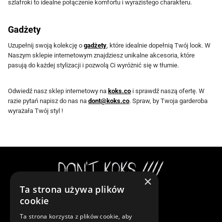
r
r
szlafroki to idealne połączenie komfortu i wyrazistego charakteru.
o
o
n
n
Gadżety
i
i
Uzupełnij swoją kolekcję o
gadżety
, które idealnie dopełnią Twój look. W
e
e
Naszym sklepie internetowym znajdziesz unikalne akcesoria, które
pasują do każdej stylizacji i pozwolą Ci wyróżnić się w tłumie.
p
p
r
r
Odwiedź nasz sklep internetowy na
koks.co
i sprawdź naszą ofertę. W
o
o
razie pytań napisz do nas na
dont@koks.co
. Spraw, by Twoja garderoba
d
d
wyrażała Twój styl !
u
u
k
k
t
t
u
u
×
Ta strona używa plików
Instagram
cookie
Ta strona korzysta z plików cookie, aby