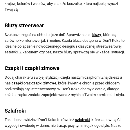
krojów, kolorów i wzorów, aby znaleźć koszulkę, która najlepiej wyrazi
s
s
e
e
Twój styl.
t
t
m
m
r
r
o
o
Bluzy streetwear
o
o
ż
ż
Szukasz czegoś na chłodniejsze dni? Sprawdź nasze
bluzy
, które są
n
n
n
n
zarówno komfortowe, jak i modne. Każda bluza dostępna w Don’t Koks to
i
i
a
a
idealne połączenie nowoczesnego designu i klasycznej streetwearowej
e
e
w
w
estetyki. Z kapturem czy bez, nasze bluzy sprawdzą się w każdej sytuacji.
p
p
y
y
r
r
b
b
Czapki i czapki zimowe
o
o
r
r
Dodaj charakteru swojej stylizacji dzięki naszym czapkom! Znajdziesz u
d
d
a
a
nas
czapki
oraz
czapki zimowe
, które świetnie chronią przed chłodem i
podkreślają styl streetwearowy. W Don’t Koks dbamy o detale, dlatego
u
u
ć
ć
każda czapka została zaprojektowana z myślą o Twoim komforcie i stylu.
k
k
n
n
t
t
a
a
Szlafroki
u
u
s
s
Tak, dobrze widzisz! Don’t Koks to również
szlafroki
, które zapewnią Ci
t
t
wygodę i swobodę w domu, nie tracąc przy tym miejskiego stylu. Nasze