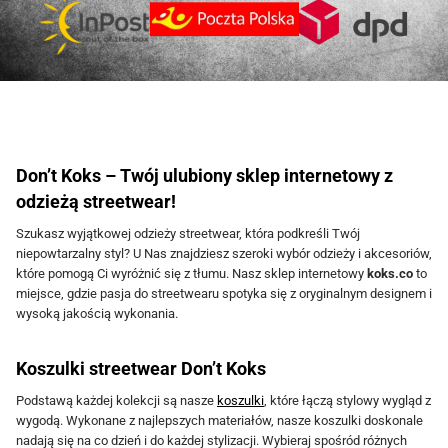
p
p
e
e
6
0
9
0
c
c
l
l
9
0
.
.
9
z
j
j
e
e
9
z
9
ł
e
e
w
w
9
ł
.
m
m
.
a
a
z
z
ł
o
o
r
r
ł
.
ż
ż
i
i
.
Don’t Koks – Twój ulubiony sklep internetowy z
n
n
a
a
odzieżą streetwear!
a
a
n
n
Szukasz wyjątkowej odzieży streetwear, która podkreśli Twój
w
w
t
t
niepowtarzalny styl? U Nas znajdziesz szeroki wybór odzieży i akcesoriów,
y
y
ó
ó
które pomogą Ci wyróżnić się z tłumu. Nasz sklep internetowy
koks.co
to
miejsce, gdzie pasja do streetwearu spotyka się z oryginalnym designem i
b
b
w
w
wysoką jakością wykonania.
r
r
.
.
a
a
O
O
Koszulki streetwear
Don’t Koks
ć
ć
p
p
Podstawą każdej kolekcji są nasze
koszulki
, które łączą stylowy wygląd z
n
n
c
c
wygodą. Wykonane z najlepszych materiałów, nasze koszulki doskonale
a
a
j
j
nadają się na co dzień i do każdej stylizacji. Wybieraj spośród różnych