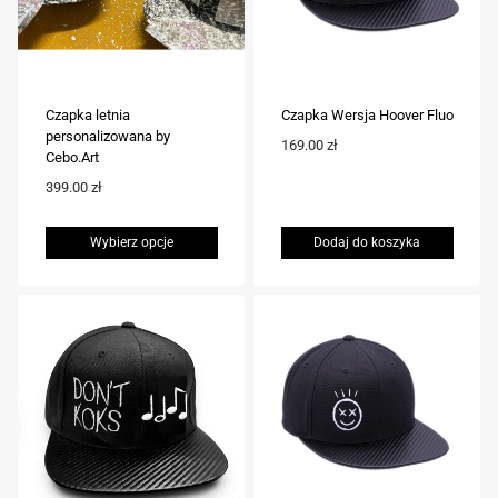
Czapka letnia
Czapka Wersja Hoover Fluo
personalizowana by
169.00
zł
Cebo.Art
399.00
zł
Wybierz opcje
Dodaj do koszyka
Ten
produkt
ma
wiele
wariantów.
Opcje
można
wybrać