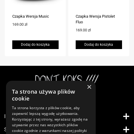
na
stronie
Czapka Wersja Music
Czapka Wersja Pistolet
produktu
Fluo
169.00
zł
169.00
zł
Dodaj do koszyka
Dodaj do koszyka
×
Ta strona używa plików
Instagram
cookie
Ta strona korzysta z plików cookie, aby
zapewnić lepszą wygodę użytkowania.
INFORMACJE
Korzystając z tej strony, wyrażasz zgodę na
używanie przez nas wszystkich plików
STREFA KLIENTA
cookie zgodnie z warunkami naszej polityki