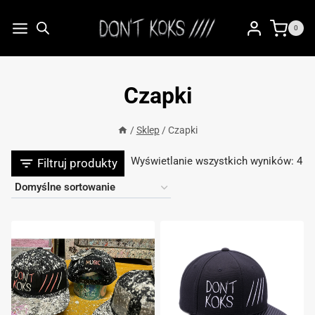
Przejdź
do
0
treści
Czapki
/
Sklep
/
Czapki
Wyświetlanie wszystkich wyników: 4
Filtruj produkty