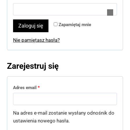
a
y
g
m
a
Zapamiętaj mnie
Zaloguj się
a
n
g
Nie pamiętasz hasła?
e
a
n
Zarejestruj się
e
W
Adres email
*
y
m
Na adres e-mail zostanie wysłany odnośnik do
a
ustawienia nowego hasła.
g