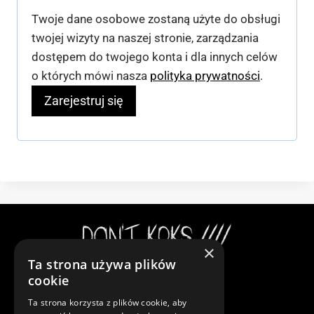
Twoje dane osobowe zostaną użyte do obsługi
a
twojej wizyty na naszej stronie, zarządzania
n
dostępem do twojego konta i dla innych celów
e
o których mówi nasza
polityka prywatności
.
Zarejestruj się
×
Ta strona używa plików
Instagram
cookie
Ta strona korzysta z plików cookie, aby