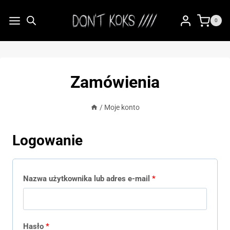
Przejdź
do
0
treści
Zamówienia
/
Moje konto
Logowanie
W
Nazwa użytkownika lub adres e-mail
*
y
m
W
Hasło
*