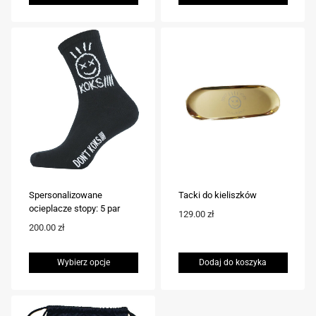
Ten
produkt
ma
wiele
wariantów.
Opcje
można
wybrać
na
stronie
Spersonalizowane
Tacki do kieliszków
produktu
ocieplacze stopy: 5 par
129.00
zł
200.00
zł
Wybierz opcje
Dodaj do koszyka