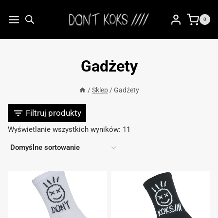
Przejdź
do
0
treści
Gadżety
/
Sklep
/
Gadżety
Filtruj produkty
Wyświetlanie wszystkich wyników: 11