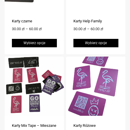
Karty czarne
Karty Help Family
Zakres
Zakres
30.00
zł
–
60.00
zł
30.00
zł
–
60.00
zł
cen:
cen:
od
od
Wybierz opcje
Wybierz opcje
30.00 zł
30.00 zł
Ten
Ten
do
do
60.00 zł
60.00 zł
produkt
produkt
ma
ma
wiele
wiele
wariantów.
wariantów.
Opcje
Opcje
można
można
wybrać
wybrać
na
na
stronie
stronie
Karty Mix Tape – Mieszane
Karty Różowe
produktu
produktu