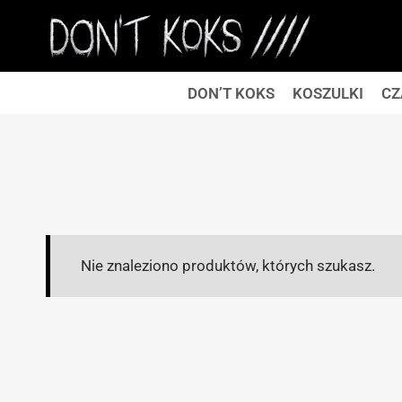
Przejdź
do
treści
DON’T KOKS
KOSZULKI
CZ
Nie znaleziono produktów, których szukasz.