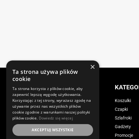
×
Ta strona używa plików
cookie
KATEGO
Ta strona korzysta z plików cookie, aby
zapewnić lepszą wygodę użytkowania.
Korzystając z tej strony, wyrażasz zgodę na
Koszulki
ul. Maćkowiczów 10, 77-400 Złotów
używanie przez nas wszystkich plików
Czapki
cookie zgodnie z warunkami naszej polityki
dont@koks.co
Szlafroki
plików cookie.
Dowiedz się więcej
Gadżety
NIP 7671618624
AKCEPTUJ WSZYSTKIE
Promocje