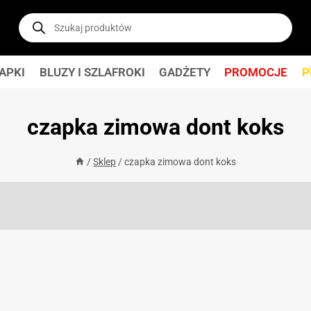
Wyszukiwarka
produktów
APKI
BLUZY I SZLAFROKI
GADŻETY
PROMOCJE
P
czapka zimowa dont koks
/
Sklep
/
czapka zimowa dont koks