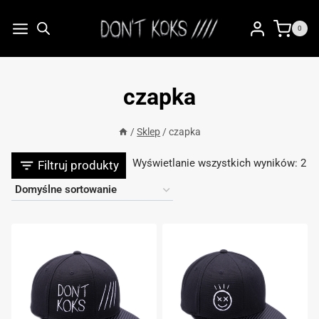
Przejdź
do
0
treści
czapka
/
Sklep
/
czapka
Wyświetlanie wszystkich wyników: 2
Filtruj produkty