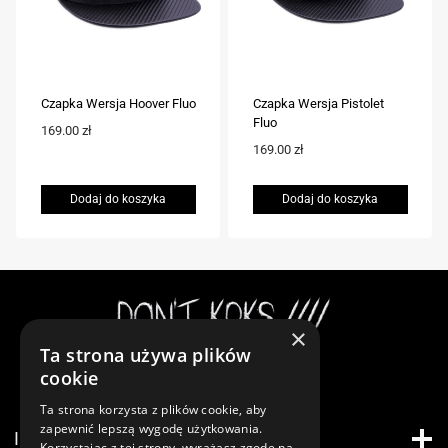
Czapka Wersja Hoover Fluo
Czapka Wersja Pistolet
Fluo
169.00
zł
169.00
zł
Dodaj do koszyka
Dodaj do koszyka
×
Ta strona używa plików
Instagram
cookie
Ta strona korzysta z plików cookie, aby
zapewnić lepszą wygodę użytkowania.
INFORMACJE
Korzystając z tej strony, wyrażasz zgodę na