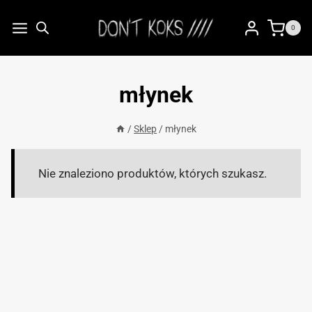
Przejdź
do
0
treści
młynek
/
Sklep
/
młynek
Nie znaleziono produktów, których szukasz.