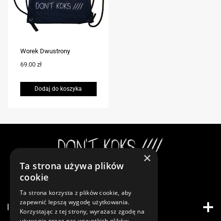
Worek Dwustrony
69.00
zł
Dodaj do koszyka
×
Ta strona używa plików
Instagram
cookie
Ta strona korzysta z plików cookie, aby
zapewnić lepszą wygodę użytkowania.
INFORMACJE
Korzystając z tej strony, wyrażasz zgodę na
używanie przez nas wszystkich plików