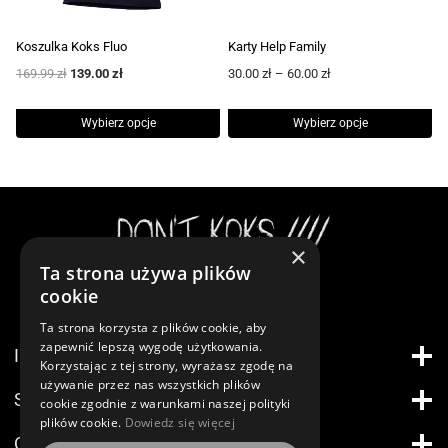
wybrać
na
Koszulka Koks Fluo
Karty Help Family
stronie
Pierwotna
Aktualna
Zakres
169.99
zł
139.00
zł
30.00
zł
–
60.00
zł
produktu
cena
cena
cen:
wynosiła:
wynosi:
od
Wybierz opcje
Wybierz opcje
169.99 zł.
139.00 zł.
30.00 zł
Ten
Ten
do
60.00 zł
produkt
produkt
ma
ma
wiele
wiele
×
wariantów.
wariantów.
Ta strona używa plików
Instagram
Opcje
Opcje
cookie
można
można
Ta strona korzysta z plików cookie, aby
wybrać
wybrać
zapewnić lepszą wygodę użytkowania.
INFORMACJE
na
na
Korzystając z tej strony, wyrażasz zgodę na
używanie przez nas wszystkich plików
stronie
stronie
STREFA KLIENTA
cookie zgodnie z warunkami naszej polityki
produktu
produktu
plików cookie.
Dowiedz się więcej
O FIRMIE