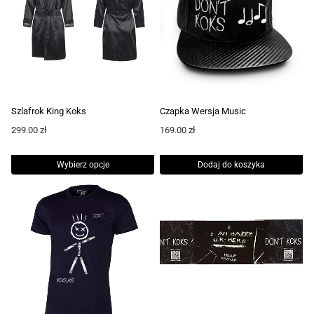
Szlafrok King Koks
Czapka Wersja Music
299.00
zł
169.00
zł
Wybierz opcje
Dodaj do koszyka
Ten
produkt
ma
wiele
wariantów.
Opcje
można