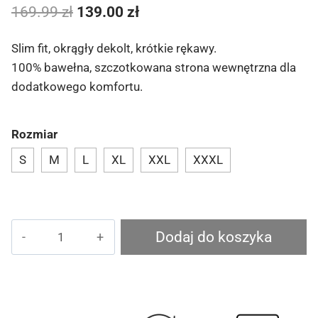
Pierwotna
Aktualna
169.99
zł
139.00
zł
cena
cena
Slim fit, okrągły dekolt, krótkie rękawy.
wynosiła:
wynosi:
100% bawełna, szczotkowana strona wewnętrzna dla
169.99 zł.
139.00 zł.
dodatkowego komfortu.
Rozmiar
S
M
L
XL
XXL
XXXL
ilość
Dodaj do koszyka
Koszulka
Czarno-
Biały
Koks