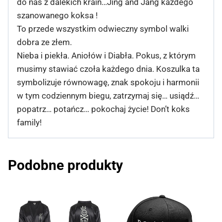
do nas z dalekich krain…Jing and Jang każdego
szanowanego koksa !
To przede wszystkim odwieczny symbol walki
dobra ze złem.
Nieba i piekła. Aniołów i Diabła. Pokus, z którym
musimy stawiać czoła każdego dnia. Koszulka ta
symbolizuje równowagę, znak spokoju i harmonii
w tym codziennym biegu, zatrzymaj się… usiądź…
popatrz… potańcz… pokochaj życie! Don’t koks
family!
Podobne produkty