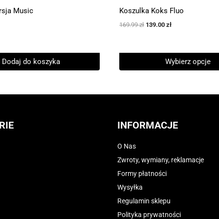
sja Music
Koszulka Koks Fluo
Pierwotna
Aktualna
169.99
zł
139.00
zł
cena
cena
wynosiła:
wynosi:
169.99 zł.
139.00 zł.
Dodaj do koszyka
Wybierz opcje
Ten
produkt
ma
wiele
RIE
INFORMACJE
wariantów.
Opcje
O Nas
można
Zwroty, wymiany, reklamacje
wybrać
Formy płatności
na
Wysyłka
stronie
Regulamin sklepu
produktu
Polityka prywatności