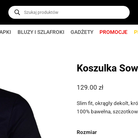
Wyszukiwarka
produktów
APKI
BLUZY I SZLAFROKI
GADŻETY
PROMOCJE
P
Koszulka Sow
129.00
zł
Slim fit, okrągły dekolt, kr
100% bawełna, szczotkow
Rozmiar