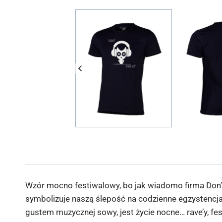
Wzór mocno festiwalowy, bo jak wiadomo firma Don’
symbolizuje naszą ślepość na codzienne egzystencjal
gustem muzycznej sowy, jest życie nocne… rave’y, f