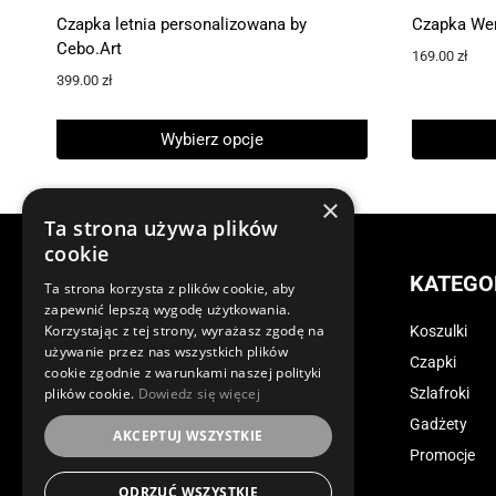
Czapka letnia personalizowana by
Czapka Wer
Cebo.Art
169.00
zł
399.00
zł
Wybierz opcje
Ten
produkt
×
Ta strona używa plików
ma
cookie
wiele
KATEGO
Ta strona korzysta z plików cookie, aby
wariantów.
zapewnić lepszą wygodę użytkowania.
Opcje
Korzystając z tej strony, wyrażasz zgodę na
Koszulki
ul. Maćkowiczów 10, 77-400 Złotów
można
używanie przez nas wszystkich plików
Czapki
cookie zgodnie z warunkami naszej polityki
wybrać
dont@koks.co
Szlafroki
plików cookie.
Dowiedz się więcej
na
Gadżety
NIP 7671618624
AKCEPTUJ WSZYSTKIE
stronie
Promocje
produktu
Instagram
ODRZUĆ WSZYSTKIE