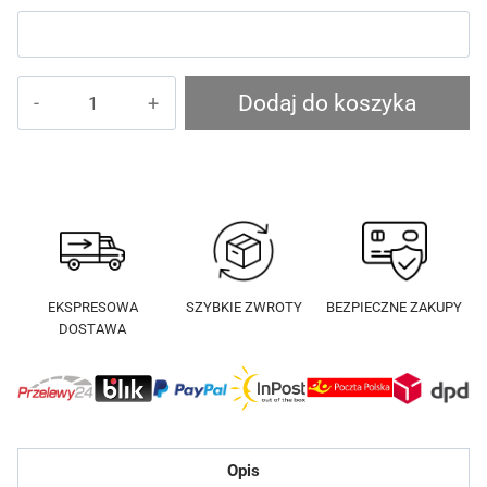
ilość
Dodaj do koszyka
Szlafrok
King
Koks
EKSPRESOWA
SZYBKIE ZWROTY
BEZPIECZNE ZAKUPY
DOSTAWA
Opis