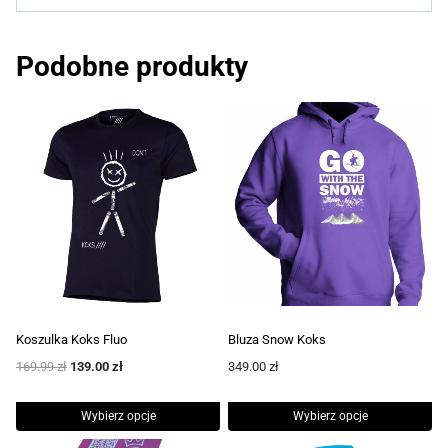
Podobne produkty
Koszulka Koks Fluo
Bluza Snow Koks
Pierwotna
Aktualna
169.99
zł
139.00
zł
349.00
zł
cena
cena
wynosiła:
wynosi:
Wybierz opcje
Wybierz opcje
169.99 zł.
139.00 zł.
Ten
Ten