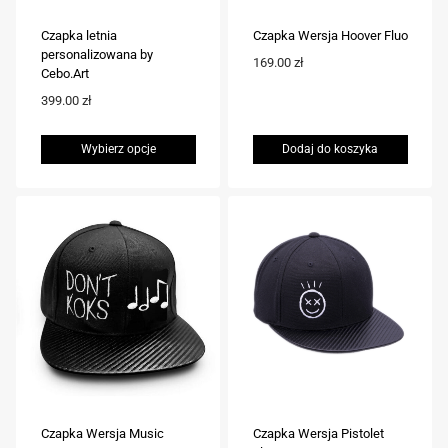
stronie
Czapka letnia
Czapka Wersja Hoover Fluo
produktu
personalizowana by
169.00
zł
Cebo.Art
399.00
zł
Wybierz opcje
Dodaj do koszyka
Ten
produkt
ma
wiele
wariantów.
Opcje
można
wybrać
na
stronie
Czapka Wersja Music
Czapka Wersja Pistolet
produktu