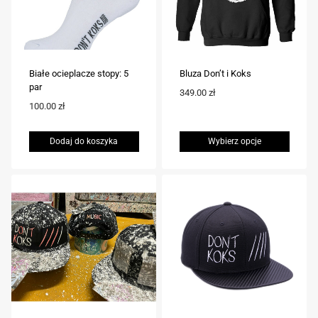
Białe ocieplacze stopy: 5
Bluza Don’t i Koks
par
349.00
zł
100.00
zł
Dodaj do koszyka
Wybierz opcje
Ten
produkt
ma
wiele
wariantów.
Opcje
można
wybrać
na