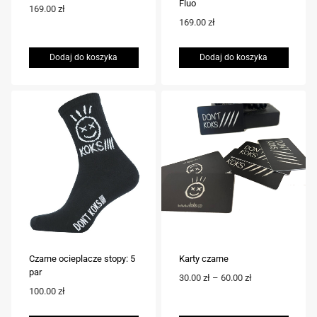
Fluo
169.00
zł
169.00
zł
Dodaj do koszyka
Dodaj do koszyka
Czarne ocieplacze stopy: 5
Karty czarne
par
Zakres
30.00
zł
–
60.00
zł
100.00
zł
cen:
od