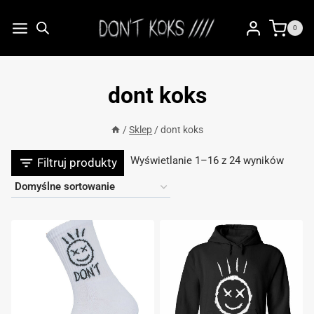
Przejdź
do
0
treści
dont koks
/
Sklep
/
dont koks
Wyświetlanie 1–16 z 24 wyników
Filtruj produkty