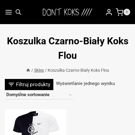
Przejdź
do
0
treści
Koszulka Czarno-Biały Koks
Flou
/
Sklep
/
Koszulka Czarno-Biały Koks Flou
Wyświetlanie jednego wyniku
Filtruj produkty