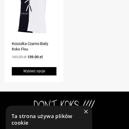
Koszulka Czarno-Biały
Koks Flou
Pierwotna
Aktualna
169.99
zł
139.00
zł
cena
cena
wynosiła:
wynosi:
Wybierz opcje
169.99 zł.
139.00 zł.
Ten
produkt
ma
wiele
×
wariantów.
Ta strona używa plików
Opcje
Instagram
cookie
można