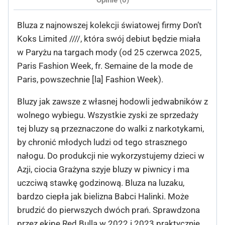
Bluza z najnowszej kolekcji światowej firmy Don’t
Koks Limited ////, która swój debiut będzie miała
w Paryżu na targach mody (od 25 czerwca 2025,
Paris Fashion Week, fr. Semaine de la mode de
Paris, powszechnie [la] Fashion Week).
Bluzy jak zawsze z własnej hodowli jedwabników z
wolnego wybiegu. Wszystkie zyski ze sprzedaży
tej bluzy są przeznaczone do walki z narkotykami,
by chronić młodych ludzi od tego strasznego
nałogu. Do produkcji nie wykorzystujemy dzieci w
Azji, ciocia Grażyna szyje bluzy w piwnicy i ma
uczciwą stawkę godzinową. Bluza na luzaku,
bardzo ciepła jak bielizna Babci Halinki. Może
brudzić do pierwszych dwóch prań. Sprawdzona
przez ekipę Red Bulla w 2022 i 2023 praktycznie