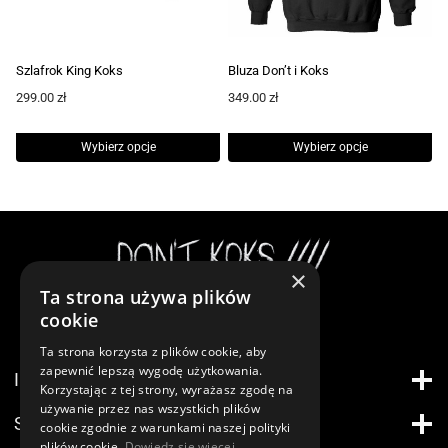
Szlafrok King Koks
Bluza Don’t i Koks
299.00
zł
349.00
zł
Wybierz opcje
Wybierz opcje
Ten
Ten
produkt
produkt
ma
ma
wiele
wiele
×
wariantów.
wariantów.
Ta strona używa plików
Instagram
Opcje
Opcje
cookie
można
można
Ta strona korzysta z plików cookie, aby
wybrać
wybrać
zapewnić lepszą wygodę użytkowania.
INFORMACJE
na
na
Korzystając z tej strony, wyrażasz zgodę na
używanie przez nas wszystkich plików
stronie
stronie
STREFA KLIENTA
cookie zgodnie z warunkami naszej polityki
produktu
produktu
plików cookie.
Dowiedz się więcej